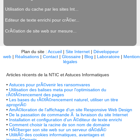
Utilisation du cache par les sites Int...
Editeur de texte enrichi pour crÃ©er...
CrÃ©ation de site web sur mesure...
Plan du site :
Accueil
|
Site Internet
|
Développeur
web
|
Réalisations
|
Contact
|
Glossaire
|
Blog
|
Laboratoire
|
Mention
légales
Articles récents de la NTIC et Astuces Informatiques
•
Astuces pour prÃ©venir les ransomvares
•
Utilisation des balises meta pour l'optimisation du
rÃ©fÃ©rencement des pages
•
Les bases du rÃ©fÃ©rencement naturel, utiliser un titre
apropriÃ©
•
AmÃ©lioration de l'affichage d'un site Responsive Web Design
•
De la passation de commande Ã la livraison du site Internet
•
Installation et configuration d'un Ã©diteur de texte enrichi
•
Comment choisir la racine de son nom de domaine
•
HÃ©berger son site web sur un serveur dÃ©diÃ©
•
UtilitÃ© des cookies informatiques, avantages et
inconvÃ©nients