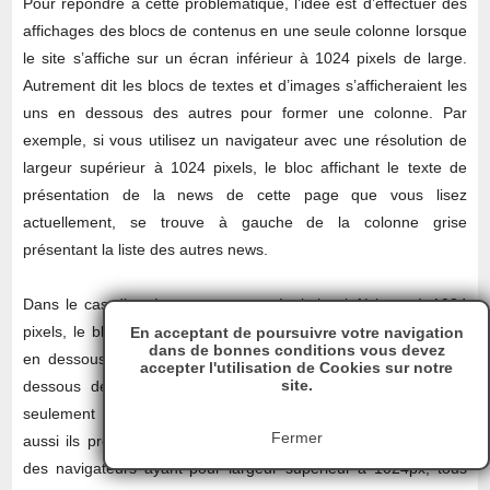
Pour répondre à cette problématique, l’idée est d’effectuer des
affichages des blocs de contenus en une seule colonne lorsque
le site s’affiche sur un écran inférieur à 1024 pixels de large.
Autrement dit les blocs de textes et d’images s’afficheraient les
uns en dessous des autres pour former une colonne. Par
exemple, si vous utilisez un navigateur avec une résolution de
largeur supérieur à 1024 pixels, le bloc affichant le texte de
présentation de la news de cette page que vous lisez
actuellement, se trouve à gauche de la colonne grise
présentant la liste des autres news.
Dans le cas d’un écran avec une résolution inférieure à 1024
pixels, le bloc gris contenant la liste des autres news s’affiche
En acceptant de poursuivre votre navigation
dans de bonnes conditions vous devez
en dessous du bloc de texte du billet (détail de la news). En
accepter l'utilisation de Cookies sur notre
site.
dessous de la largeur de 1024px, les blocs de textes non
seulement sont alignés les uns en dessous des autres mais
Fermer
aussi ils prennent toute la largeur du navigateur. Dans le cas
des navigateurs ayant pour largeur supérieur à 1024px, tous