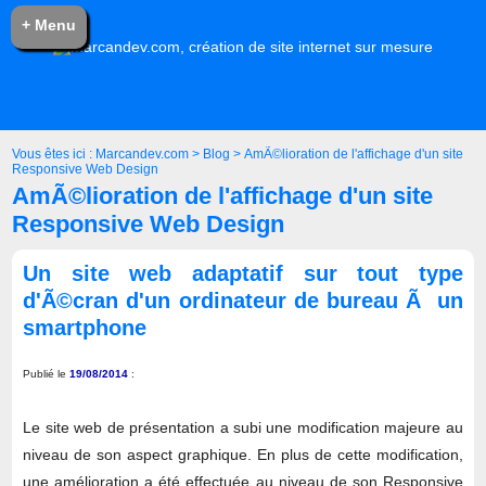
+ Menu
Vous êtes ici :
Marcandev.com
>
Blog
>
AmÃ©lioration de l'affichage d'un site
Responsive Web Design
AmÃ©lioration de l'affichage d'un site
Responsive Web Design
Un site web adaptatif sur tout type
d'Ã©cran d'un ordinateur de bureau Ã un
smartphone
Publié le
19/08/2014
:
Le site web de présentation a subi une modification majeure au
niveau de son aspect graphique. En plus de cette modification,
une amélioration a été effectuée au niveau de son Responsive